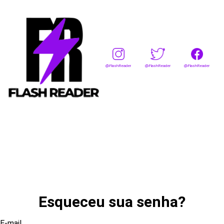
@FlashReader
@FlashReader
@FlashReader
Esqueceu sua senha?
E-mail